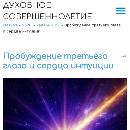
ДУХОВНОЕ
menu
СОВЕРШЕННОЛЕТИЕ
Главная
»
2026
»
Январь
»
07
» Пробуждение третьего глаза
и сердца интуиции
Пробуждение третьего
06:35
глаза и сердца интуиции