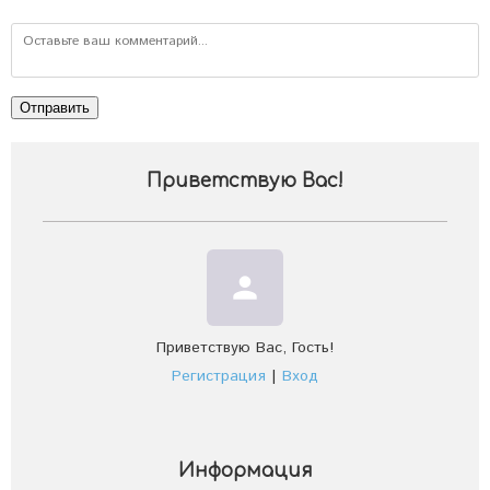
Отправить
Приветствую Вас
!
person
Приветствую Вас
,
Гость
!
Регистрация
|
Вход
Информация