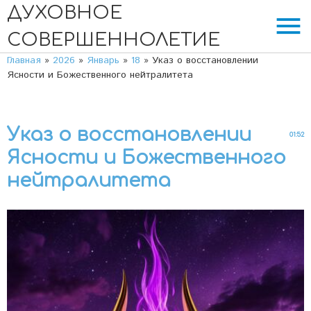
ДУХОВНОЕ
menu
СОВЕРШЕННОЛЕТИЕ
Главная
»
2026
»
Январь
»
18
» Указ о восстановлении
Ясности и Божественного нейтралитета
Указ о восстановлении
01:52
Ясности и Божественного
нейтралитета