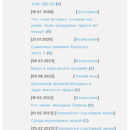
ЗОВ ЗВЕЗД
(
0
)
[18.07.2026]
[
Эзотерика
]
Что, если история, которой нас
учили, была придумана триста лет
назад?
(
0
)
[21.01.2025]
[
Вознесение
]
Солнечная Алхимия Козерога,
часть 2
(
0
)
[08.03.2023]
[
Вознесение
]
Марш в мартовское безумие
(
0
)
[09.08.2022]
[
Тонкий план
]
Идеальной формой Матрицы и
ядра является сфера
(
0
)
[18.02.2022]
[
Вознесение
]
Кто такие Звездные Семена
(
0
)
[01.02.2023]
[
Психология счастливой жизни
]
Среди нормальных людей
(
2
)
[25.02.2023]
[
Психология счастливой жизни
]