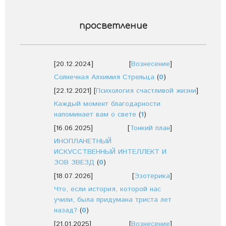
просветление
[20.12.2024]
[
Вознесение
]
Солнечная Алхимия Стрельца
(
0
)
[22.12.2021]
[
Психология счастливой жизни
]
Каждый момент благодарности
напоминает вам о свете
(
1
)
[16.06.2025]
[
Тонкий план
]
ИНОПЛАНЕТНЫЙ
ИСКУССТВЕННЫЙ ИНТЕЛЛЕКТ И
ЗОВ ЗВЕЗД
(
0
)
[18.07.2026]
[
Эзотерика
]
Что, если история, которой нас
учили, была придумана триста лет
назад?
(
0
)
[21.01.2025]
[
Вознесение
]